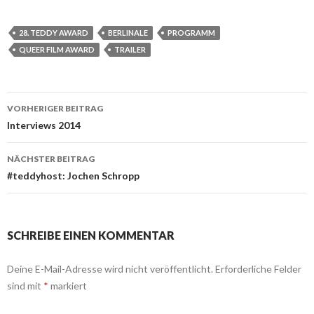
28. TEDDY AWARD
BERLINALE
PROGRAMM
QUEER FILM AWARD
TRAILER
Beitrags-
VORHERIGER BEITRAG
Navigation
Interviews 2014
NÄCHSTER BEITRAG
#teddyhost: Jochen Schropp
SCHREIBE EINEN KOMMENTAR
Deine E-Mail-Adresse wird nicht veröffentlicht.
Erforderliche Felder
sind mit
*
markiert